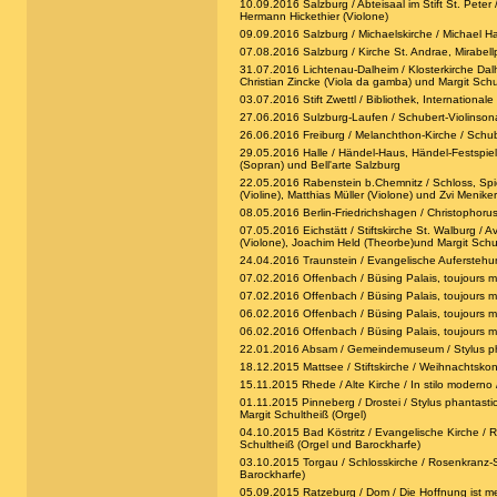
10.09.2016 Salzburg / Abteisaal im Stift St. Peter
Hermann Hickethier (Violone)
09.09.2016 Salzburg / Michaelskirche / Michael H
07.08.2016 Salzburg / Kirche St. Andrae, Mirabell
31.07.2016 Lichtenau-Dalheim / Klosterkirche Dalh
Christian Zincke (Viola da gamba) und Margit Schu
03.07.2016 Stift Zwettl / Bibliothek, Internationa
27.06.2016 Sulzburg-Laufen / Schubert-Violinsona
26.06.2016 Freiburg / Melanchthon-Kirche / Schub
29.05.2016 Halle / Händel-Haus, Händel-Festspiele 
(Sopran) und Bell'arte Salzburg
22.05.2016 Rabenstein b.Chemnitz / Schloss, Spiege
(Violine), Matthias Müller (Violone) und Zvi Menike
08.05.2016 Berlin-Friedrichshagen / Christophorus-
07.05.2016 Eichstätt / Stiftskirche St. Walburg / 
(Violone), Joachim Held (Theorbe)und Margit Schul
24.04.2016 Traunstein / Evangelische Auferstehungski
07.02.2016 Offenbach / Büsing Palais, toujours moz
07.02.2016 Offenbach / Büsing Palais, toujours moz
06.02.2016 Offenbach / Büsing Palais, toujours moz
06.02.2016 Offenbach / Büsing Palais, toujours moz
22.01.2016 Absam / Gemeindemuseum / Stylus phanta
18.12.2015 Mattsee / Stiftskirche / Weihnachtskonz
15.11.2015 Rhede / Alte Kirche / In stilo moderno /
01.11.2015 Pinneberg / Drostei / Stylus phantasti
Margit Schultheiß (Orgel)
04.10.2015 Bad Köstritz / Evangelische Kirche 
Schultheiß (Orgel und Barockharfe)
03.10.2015 Torgau / Schlosskirche / Rosenkranz
Barockharfe)
05.09.2015 Ratzeburg / Dom / Die Hoffnung ist mei