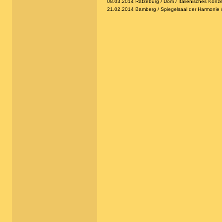
08.03.2014 Ratzeburg / Dom / Italienisches Konzert
21.02.2014 Bamberg / Spiegelsaal der Harmonie / V