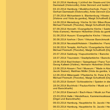
04.10.2014 Hamburg / Lichhof der Staats-und Univers
Darmstadt (Violoncello), Anke Dennert und Isolde 
03.10.2014 Hamburg / Musikhochschule, Foyer / We
Gerhart Darmstadt (Violoncello), Anke Dennert (C
27.09.2014 Michaelstein b. Blankenburg / Kloster, R
(Violone und Viola da gamba), Margit Schultheiß 
14.09.2014 Merseburg / Kirche St.Viti / Biber-Ros
Michael Freimuth (Theorbe), Margit Schultheiß (Or
07.09.2014 Honrath / Evangelische Kirche / Salzbur
Viola d'amore), Hermann Hickethier (Viola da gamb
31.08.2014 Husum / Evangelische Kirche / Virtuose
30.08.2014 Itzehoe / Dom / Virtuose Barockmusik fü
29.08.2014 Neustadt/Holstein / Stadtkirche / Fanta
24.08.2014 Templin, Alt-Pacht / Evangelische Kirch
Michael Freimuth (Theorbe), Margit Schultheiß (Or
20.07.2014 Salzburg / Kapuzinerkirche / Barocke M
18.07.2014 Traunstein / Stadtpfarrkirche / Barockvio
19.06.2014 Bad Arolsen / Spiegelsaal / Franz Tund
Georg Kallweit (Violine), Hermann Hickethier (Viol
13.06.2014 Absam i.Tirol / Museum / "Made in Absam"
Jacob Stainer), Matthias Müller (Viola da gamba, 
12.06.2014 Mittenwald / Pfarrkirche St. Peter & Pa
Michael Freimuth (Theorbe), Margit Schultheiß (Or
02.05.2014 Gottorf / Schlosskirche / Spielen in die
18.04.2014 Buchholz / Paulus-Kirche / Musik zur S
und Barockharfe)
17.04.2014 Eisenach / Bach-Haus / Musik zur Passi
15.03.2014 Halle / Händelhaus, Kammermusiksaal / M
(Orgel und Barockharfe)
09.03.2014 Hamburg, Hauptkirche St. Jacobi / Her
08.03.2014 Hamburg, Hauptkirche St. Jacobi / Her