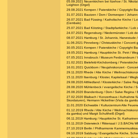
05.09.2021 Neuenkirchen bei Itzehoe / St. Nikolai
Leighton (Orgel)
29.08.2021 Kempen / Paterskirche / Copyright Ba
31.07.2021 Bautzen / Dom / Domvesper / Johann Seb
26.07.2021 Bad Füssing / Katholische Kirche / Lob
(Cembalo)
25.07.2021 Bad Kötzting / Stadtpfarrkirche / Lob 
24.07.2021 Regensburg / Niedermünster / Lob der 
08.07.2021 Hamburg / St. Johannis, Harvestude / A
11.06.2021 Pinneberg / Christuskirche / Concerti g
30.05.2021 Kempen / Paterskirche / Copyright Ba
19.05.2021 Hamburg / Hauptkirche St. Petri / Wegbe
07.05.2021 Innsbruck / Museum Ferdinandeum / Wegb
21.02.2021 Bielefeld-Kirchdornberg / Peterskirche 
16.01.2021 Quickborn / Neujahrskonzert - Concerti 
29.11.2020 Rhede / Alte Kirche / Weihnachtskonze
15.11.2020 Ilsenburg / Kloster, Kapitelsaal / Wegbe
29.08.2020 Altfriedland / Klosterkirche / Salve Re
28.08.2020 Mühlenbeck / evangelische Kirche / Sal
26.08.2020 Brandenburg / Dom / Salve Regina / Bac
27.02.2020 Blaibach / Konzerthaus / Aufnahme für
Skordaturen), Hermann Hickethier (Viola da gamba)
11.01.2020 Eichwalde / Kulturzentrum Alte Feuerw
01.12.2019 Rhede / Alte Kirche / Weihnachtskonzer
da gamba) und Margit Schultheiß (Orgel)
06.11.2019 Hamburg / Hauptkirche St. Katharinen
03.11.2019 Osterwieck / Rittersaal / J.S.BACHs W
27.10.2019 Berlin / Philharmonie Kammermusiksaal
09.10.2019 Salzburg / Evangelische Kirche, Schw