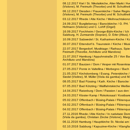
08.12.2017 Kiel / St. Nikolaikirche, Alter Markt / 
(Violone), M. Freimuth (Theorbe) und M. Schulthei
06.12.2017 Dresden / Frauenkirche / Salve Regina /
(Violone), M. Freimuth (Theorbe) und M. Schulthei
03.12.2017 Rhede / Alte Kirche / Weihnachtskonze
24.09.2017 Burgliebenau / Barockkirche / G. PH. 
Hofmann (Violone) und C. Lohff (Orgel)
16.09.2017 Forchheim / George-Bähr-Kirche / Ich 
Salzburg, H. Zumsande (Sopran), D. Erler (Altus), 
10.09.2017 Salzwedel / St. Katharinen-Kirche / Ko
30.07.2017 Ettendorf b. Traunstein / Kirche / Musik 
22.07.2017 Bergedorf, Musiktage / Rathaus, Spiegel
Freimuth (Theorbe, Archiliuto und Mandora)
21.07.2017 Hamburg / Appuhnstraße 25 / Von Bach b
Archiliuto und Mandora)
01.07.2017 Bautzen / Dom / Vesper mit Rosenkranzso
27.05.2017 Ponte in Valtellina / Morbegno / Bach un
21.05.2017 Kirchdornberg / Evang. Peterskirche / D
Siedel (Violine), M. Müller (Viola da gamba) und M
08.05.2017 Bad Füssing / Kath. Kirche / Barocke M
07.05.2017 Bad Kötzting / Wallfahrtskirche Weißen
14.04.2017 Ratzeburg / Dom / Passion / aus den Ro
24.03.2017 Kloster Kamp / Rokokosaal / Kostbarer K
05.02.2017 Offenbach / Büsing-Palais / Flötenquart
04.02.2017 Offenbach / Büsing-Palais / Flötenquart
04.02.2017 Offenbach / Büsing-Palais / Flötenquart
27.11.2016 Rhede / Alte Kirche / In nativitate Dom
(Viola da gamba), Christian Zincke (Violone), Margi
06.11.2016 Hamburg / Hauptkirche St. Nicolai am K
02.10.2016 Salzburg / Kapuziner-Kirche / Klangfar