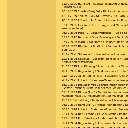
21.02.2026 Hamburg / Musikwerkstatt Appuhnstrass
(Hammerflügel)
30.11.2025 Rhede (Ems) / Alte Kirche / Adventsko
12.11.2025 Keitum, Sylt / St. Severin / "La Folia -
30.10.2025 Lübeck / St. Annen-Museum, im Rempte
07.09.2025 Flemhude / St. Georgs- und Mauritiusk
Zerer (Cembalo)
06.09.2025 Plön / St. Johannistkirche / "Singe Se
02.08.2025 Bautzen / Dom, Domvesper / Bach, Corel
27.07.2025 Mölln / Stadtkirche / Heinrich Ignaz 
20.07.2025 Elmshorn / St.Nikolai / Johann Sebasti
Schneider
13.07.2025 Schwerin / St.Pauluskirche / Johann S
12.05.2025 Salzburg / Sacellum, Herbert-von-Karaj
Spitzenberger (Virginal)
11.05.2025 Bad Kötzting / Stadtpfarrkirche / "Sal
10.05.2025 Regensburg / Niedermünster / "Salve" /
21.04.2025 St. Johann in Tirol / Spitalskirche im
28.02.2025 Lübeck / St.Annen-Museum, im Rempter
15.12.2024 Braunschweig / Herzog Anton Ulrich Mus
(Gambe), Michael Freimuth (Theorbe), Margit Schu
01.12.2024 Rhede (Ems) / Alte Kirche / Adventskon
Hermann Hickethier (Gambe), Michael Freimuth (Th
12.11.2024 Salzburg / Michaelskirche (Residenzpla
06.09.2024 Hamburg / Ev. Kirche Nienstedten / Si
30.05.2024 Lübeck / St.-Annen-Museum / Sonaten 
22.04.2024 Bad Füssing / Hl-Geist-Kirche / Ist die
21.04.2024 Bad Kötzting / Stadtpfarrkirche / Ist d
20.04.2024 Regensburg / Dompfarrkirche Niedermüns
27.03.2024 Hamburg / Hauptkirche St. Katharinen