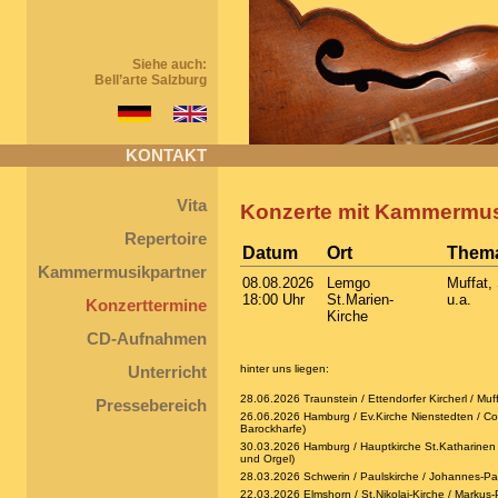
Siehe auch:
Bell’arte Salzburg
KONTAKT
Vita
Konzerte mit Kammermu
Repertoire
Datum
Ort
Them
Kammermusikpartner
08.08.2026
Lemgo
Muffat, 
18:00 Uhr
St.Marien-
u.a.
Konzerttermine
Kirche
CD-Aufnahmen
hinter uns liegen:
Unterricht
28.06.2026 Traunstein / Ettendorfer Kircherl / Muf
Pressebereich
26.06.2026 Hamburg / Ev.Kirche Nienstedten / Corel
Barockharfe)
30.03.2026 Hamburg / Hauptkirche St.Katharinen /
und Orgel)
28.03.2026 Schwerin / Paulskirche / Johannes-Pa
22.03.2026 Elmshorn / St.Nikolai-Kirche / Markus-