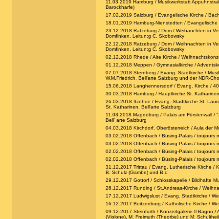
11.03.2019 Hamburg / Musikwerkstatt Appuhnstraße
Barockharfe)
17.02.2019 Salzburg / Evangelische Kirche / Bac
18.01.2019 Hamburg-Nienstedten / Evangelische Kir
23.12.2018 Ratzeburg / Dom / Weihanchten in Vene
Domfinken, Leitun:g C. Skobowsky
22.12.2018 Ratzeburg / Dom / Weihnachten in Vene
Domfinken, Leitun:g C. Skobowsky
02.12.2018 Rhede / Alte Kirche / Weihnachtskonzer
01.12.2018 Meppen / Gymnasialkirche / Adventskonz
07.07.2018 Sternberg / Evang. Stadtkirche / Musi
W.M.Friedrich, Bell'arte Salzburg und der NDR-Cho
15.06.2018 Langhennersdorf / Evang. Kirche / 40 J
30.03.2018 Hamburg / Hauptkirche St. Katharinen /
26.03.2018 Itzehoe / Evang. Stadtkirche St. Laur
St. Katharinen, Bell'arte Salzburg
11.03.2018 Magdeburg / Palais am Fürstenwall / 
Bell' arte Salzburg
04.03.2018 Kirchdorf, Oberösterreich / Aula der Mu
03.02.2018 Offenbach / Büsing-Palais / toujours m
03.02.2018 Offenbach / Büsing-Palais / toujours mo
02.02.2018 Offenbach / Büsing-Palais / toujours m
02.02.2018 Offenbach / Büsing-Palais / toujours mo
31.12.2017 Trittau / Evang. Lutherische Kirche / K
B. Schulz (Gambe) und B.c.
29.12.2017 Gottorf / Schlosskapelle / Bildhafte Mu
26.12.2017 Runding / St.Andreas-Kirche / Weihnach
17.12.2017 Ludwigslust / Evang. Stadtkirche / Wei
16.12.2017 Boitzenburg / Katholische Kirche / Wei
09.12.2017 Steinfurth / Konzertgalerie Il Bagno / A
(Violone), M. Freimuth (Theorbe) und M. Schulthei