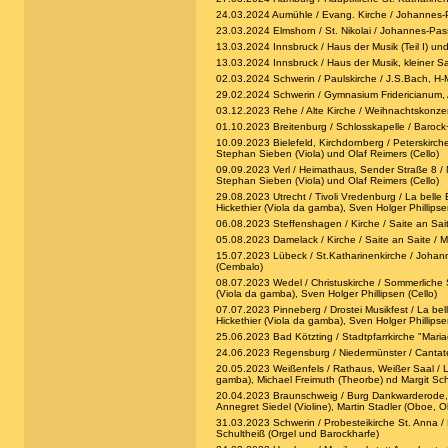
24.03.2024 Aumühle / Evang. Kirche / Johannes-P
23.03.2024 Elmshorn / St. Nikolai / Johannes-Pas
13.03.2024 Innsbruck / Haus der Musik (Teil I) und 
13.03.2024 Innsbruck / Haus der Musik, kleiner Sa
02.03.2024 Schwerin / Paulskirche / J.S.Bach, H-
29.02.2024 Schwerin / Gymnasium Fridericianum, Au
03.12.2023 Rehe / Alte Kirche / Weihnachtskonzert
01.10.2023 Breitenburg / Schlosskapelle / Barock+
10.09.2023 Bielefeld, Kirchdornberg / Peterskirch
Stephan Sieben (Viola) und Olaf Reimers (Cello)
09.09.2023 Verl / Heimathaus, Sender Straße 8 / M
Stephan Sieben (Viola) und Olaf Reimers (Cello)
29.08.2023 Utrecht / Tivoli Vredenburg / La bell
Hickethier (Viola da gamba), Sven Holger Phillipse
06.08.2023 Steffenshagen / Kirche / Saite an Saite
05.08.2023 Damelack / Kirche / Saite an Saite / Mo
15.07.2023 Lübeck / St.Katharinenkirche / Johann 
(Cembalo)
08.07.2023 Wedel / Christuskirche / Sommerliche 
(Viola da gamba), Sven Holger Phillipsen (Cello)
07.07.2023 Pinneberg / Drostei Musikfest / La be
Hickethier (Viola da gamba), Sven Holger Phillipse
25.06.2023 Bad Kötzting / Stadtpfarrkirche "Mariae
24.06.2023 Regensburg / Niedermünster / Cantate J
20.05.2023 Weißenfels / Rathaus, Weißer Saal / Les
gamba), Michael Freimuth (Theorbe) nd Margit Sch
20.04.2023 Braunschweig / Burg Dankwarderode, im 
Annegret Siedel (Violine), Martin Stadler (Oboe, 
31.03.2023 Schwerin / Probesteikirche St. Anna / M
Schultheiß (Orgel und Barockharfe)