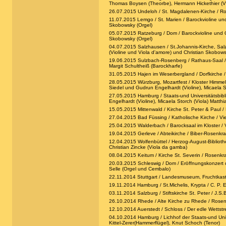
Thomas Boysen (Theorbe), Hermann Hickethier (Vi
26.07.2015 Undeloh / St. Magdalenen-Kirche / Rose
11.07.2015 Lemgo / St. Marien / Barockvioline und
Skobowsky (Orgel)
05.07.2015 Ratzeburg / Dom / Barockvioline und Or
Skobowsky (Orgel)
04.07.2015 Salzhausen / St.Johannis-Kirche, Salz
(Violine und Viola d'amore) und Christian Skobows
19.06.2015 Sulzbach-Rosenberg / Rathaus-Saal / S
Margit Schultheiß (Barockharfe)
31.05.2015 Hajen im Weserbergland / Dorfkirche / Vi
28.05.2015 Würzburg, Mozartfest / Kloster Himmelp
Siedel und Gudrun Engelhardt (Violine), Micaela S
27.05.2015 Hamburg / Staats-und Universitätsbibli
Engelhardt (Violine), Micaela Storch (Viola) Matth
15.05.2015 Mittenwald / Kirche St. Peter & Paul
27.04.2015 Bad Füssing / Katholische Kirche / Vie
25.04.2015 Walderbach / Barocksaal im Kloster / V
19.04.2015 Gerleve / Abteikirche / Biber-Rosenkran
12.04.2015 Wolfenbüttel / Herzog-August-Bibliothek 
Christian Zincke (Viola da gamba)
08.04.2015 Keitum / Kirche St. Severin / Rosenkran
20.03.2015 Schleswig / Dom / Eröffnungskonzert 
Selle (Orgel und Cembalo)
22.11.2014 Stuttgart / Landesmuseum, Fruchtkast
19.11.2014 Hamburg / St.Michelis, Krypta / C. P. 
03.11.2014 Salzburg / Stiftskirche St. Peter / J.S.
26.10.2014 Rhede / Alte Kirche zu Rhede / Rosenkra
12.10.2014 Auerstedt / Schloss / Der edle Wettstre
04.10.2014 Hamburg / Lichhof der Staats-und Univers
Kittel-Zerer(Hammerflügel), Knut Schoch (Tenor)