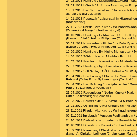
24.02.2023 Hamburg / Musikwerkstatt Appuhnstraß
23.02.2023 Lübeck / St.Annen-Museum, im Rempter
15.01.2023 Bad Schmiedeberg / Jugendstil-Saal im K
Schultheiß (Barockharfe)
14.01.2023 Pasewalk / Luisensaal im Historischen U
(Barockharfe)
27.11.2022 Rhede / Alte Kirche / Weihnachtskonzer
(Violone)und Margit Schultheiß (Orgel)
01.10.2022 Hamburg / Lichtwarksaal / La Belle Ep
(Basse de Viole), Holger Philippsen (Cello) und 
30.09.2022 Kummerfeld / Kirche / La Belle Epochè
(Basse de Viole), Holger Philippsen (Cello) und 
16.09.2022 Hamburg / Ev. Kirche Nienstedten / Musi
14.09.2022 Zöblitz / Kirche, Musikfest Erzgebirge
24.07.2022 Ilsenburg / Klosterkirche / Musikalisch
22.07.2022 Hamburg / Appuhnstraße 25 / Konzert in
02.07.2022 Stift Schlägl, OÖ / Filialkirche St. Wo
23.04.2022 Bad Füssing / Pfarrkirche Mariae Himme
Ruhland (Cello) Ruthe Spitzenberger (Cembalo)
22.04.2022 Bad Kötzting / Stadtpfarrkirche / Marie
Ruthe Spitzenberger (Cembalo)
21.04.2022 Regensburg / Niedermünster / Marien-Mu
Ruthe Spitzenberger (Cembalo)
21.03.2022 Bargteheide / Ev. Kirche / J.S.Bach, V
16.01.2022 Quickborn / Artur-Grenz-Saal / Neujahrs
28.11.2021 Rhede / Alte Kirche / Weihnachtskonze
05.11.2021 Innsbruck / Museum Ferdinandeum / Weg
24.10.2021 Bielefeld-Kirchdornberg / Peterskirche 
04.10.2021 Düsseldorf / Bassilika St. Lambertus, 
30.09.2021 Pinneberg / Christuskirche / Concerti 
d'amore), Christian Leitherer (Chalumeau), Margit 