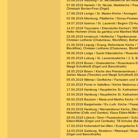
10.09.2019 Salzburg / St. Michaelskirche am Resid
07.09.2019 Hameln / St. Nicolai, Marktkirche / Ps
Christoph Becker-Foss (Orgel)
17.08.2019 Lemgo / St. Marien-Kirche / Annegret S
02.08.2019 Altenburg, Filialkirche / Donau-Festwoc
19.07.2019 Itzehoe / St. Laurentii / Beginn CD-Au
14.07.2019 Traunstein / Ettendorfer Kircherl / 35
Heike Hümmer (Viola da gamba) und Manfred Mülle
23.06.2019 Innsbruck / Hofkirche / Tripelkonzerte 
Christian Leitherer (Chalumeau, Blockflöte), Bell'a
21.06.2019 Leipzig / Evang.-Reformierte Kirche / T
Blockflöte), Christian Leitherer (Chalumeau, Blockfl
09.06.2019 Lüdge / Sankt Kilianskirche / Rosenkran
26.05.2019 Loburg / St. Laurentiuskirche / J. S. 
19.05.2019 Bozen / Grabeskirche / Rosenkranz-Sona
Margit Schultheiß (Orgel und Barockharfe)
18.05.2019 Brixen / Kirche des Priesterseminars / 
Stefan Maass (Theorbe) und Margit Schultheiß (O
05.05.2019 Wittmar / Dorfkirche / Fantasien und Va
22.04.2019 Ponte in Valtellina / Kirche Madonna de
17.04.2019 Hamburg / Hauptkirche St. Katharinen /
15.04.2019 Hamburg / Hauptkirche St. Katharinen /
06.04.2019 Bautzen / Maria-und-Martha Kirche / P
31.03.2019 Bargteheide / Ev.-Luth. Kirche / Passio
29.03.2019 Hamburg / Nienstedtener Kirche, Elbc
Hickethier (Cello und Gambe), Klaus Eldert-Müller 
28.03.2019 Lübeck / Dom / Passionkonzert / Schüt
Eldert-Müller (Orgel und Cembalo), Till Schulze (B
17.03.2019 Kobersdorf bei Wien / Evangelische Kir
14.03.2019 Salzburg, Residenz / Rittersaal / Rose
(Orgel und Barockharfe)